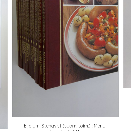
Eija ym. Stenqvist (suom. toim.) : Menu :