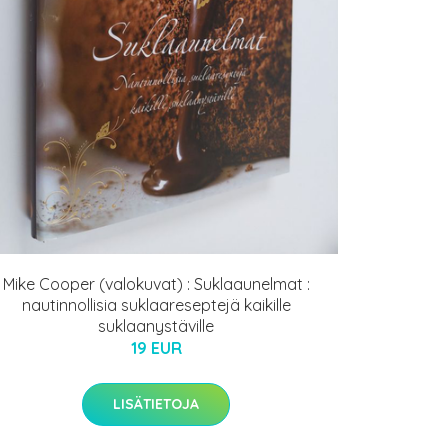
Mike Cooper (valokuvat) : Suklaaunelmat :
nautinnollisia suklaareseptejä kaikille
suklaanystäville
19 EUR
LISÄTIETOJA