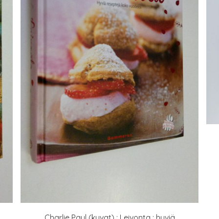
Charlie Paul (kuvat) : Leivonta : hyviä