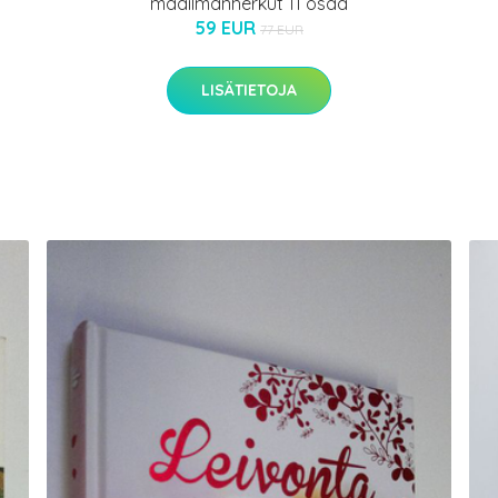
maailmanherkut 11 osaa
59 EUR
77 EUR
LISÄTIETOJA