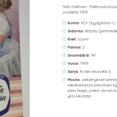
Niilo Hallman : Pallerosta kou
vuodelta 1959
Kunto
: K2+ (tyydyttävä +)
Sidonta
: Nidottu (pehmeäk
Kieli
: suomi
Painos
: 2
Sivumäärä
: 141
Vuosi
: 1959
Sarja
: Kodin neuvokki 6
Muuta
: selkämyksen pinna
takakannessa pienoinen k
pieni teippi, jonkin verra
yksi lukutaite