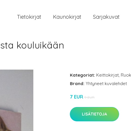
Tietokirjat
Kaunokirjat
Sarjakuvat
osta kouluikään
Kategoriat:
Keittokirjat
,
Ruok
Brand:
Yhtyneet kuvalehdet
7 EUR
9 EUR
LISÄTIETOJA