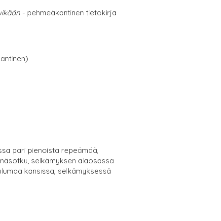
luikään
- pehmeäkantinen tietokirja
antinen)
ssa pari pienoista repeämää,
ynäsotku, selkämyksen alaosassa
n kulumaa kansissa, selkämyksessä