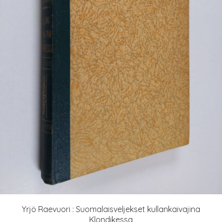
Yrjö Raevuori : Suomalaisveljekset kullankaivajina
Klondikessa