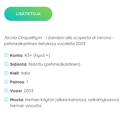
LISÄTIETOJA
Nicola Cinquettiym. : I bambini alla scoperta di Verona
-
pehmeäkantinen tietokirja vuodelta 2003
Kunto
: K3+ (hyvä +)
Sidonta
: Nidottu (pehmeäkantinen)
Kieli
: italia
Painos
: 1
Vuosi
: 2003
Muuta
: hieman käytön jälkeä kansissa, selkämyksessä
hieman vinoutta