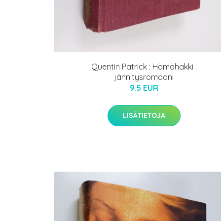
Quentin Patrick : Hämähäkki :
jännitysromaani
9.5 EUR
LISÄTIETOJA