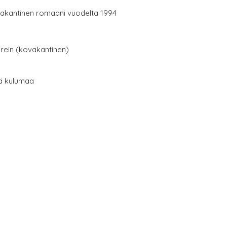
akantinen romaani vuodelta 1994
erein (kovakantinen)
tä kulumaa