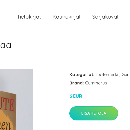
Tietokirjat
Kaunokirjat
Sarjakuvat
maa
Kategoriat:
Tuotemerkit
,
Gum
Brand:
Gummerus
6 EUR
LISÄTIETOJA