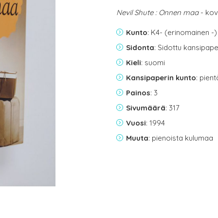
Nevil Shute : Onnen maa
- kov
Kunto
: K4- (erinomainen -)
Sidonta
: Sidottu kansipap
Kieli
: suomi
Kansipaperin kunto
: pien
Painos
: 3
Sivumäärä
: 317
Vuosi
: 1994
Muuta
: pienoista kulumaa