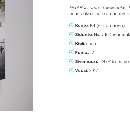
Neal Bascomb : Talvilinnake :
pehmeäkantinen romaani vuod
Kunto
: K4 (erinomainen)
Sidonta
: Nidottu (pehmeäk
Kieli
: suomi
Painos
: 2
Sivumäärä
: 447+16 numer
Vuosi
: 2017