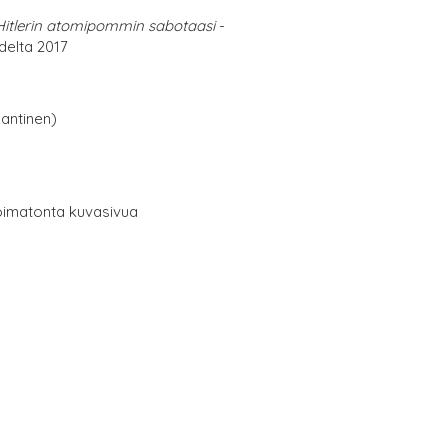
 Hitlerin atomipommin sabotaasi
-
elta 2017
antinen)
oimatonta kuvasivua