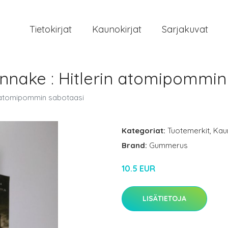
Tietokirjat
Kaunokirjat
Sarjakuvat
innake : Hitlerin atomipommin
in atomipommin sabotaasi
Kategoriat:
Tuotemerkit
,
Kau
Brand:
Gummerus
10.5 EUR
LISÄTIETOJA