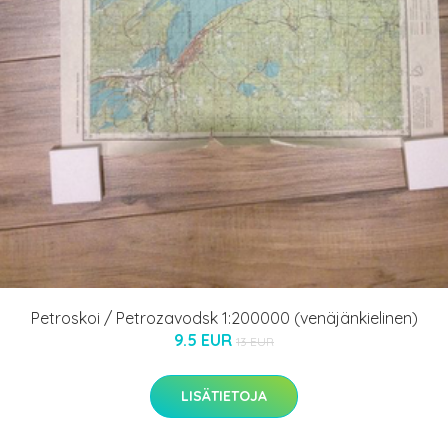
Petroskoi / Petrozavodsk 1:200000 (venäjänkielinen)
9.5 EUR
13 EUR
LISÄTIETOJA