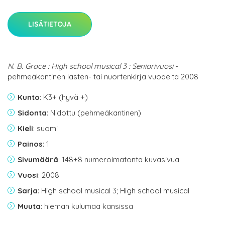
LISÄTIETOJA
N. B. Grace : High school musical 3 : Seniorivuosi
-
pehmeäkantinen lasten- tai nuortenkirja vuodelta 2008
Kunto
: K3+ (hyvä +)
Sidonta
: Nidottu (pehmeäkantinen)
Kieli
: suomi
Painos
: 1
Sivumäärä
: 148+8 numeroimatonta kuvasivua
Vuosi
: 2008
Sarja
: High school musical 3; High school musical
Muuta
: hieman kulumaa kansissa