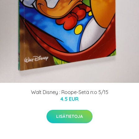
Walt Disney : Roope-Setä n:o 5/15
4.5 EUR
LISÄTIETOJA