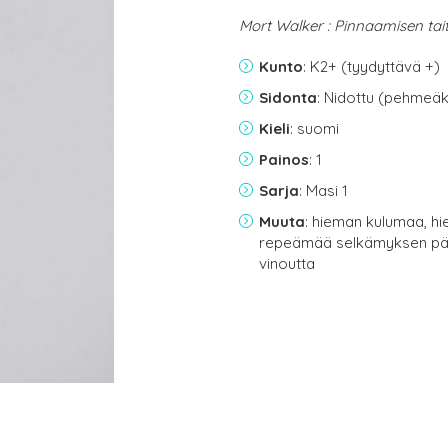
Mort Walker : Pinnaamisen tai
Kunto
: K2+ (tyydyttävä +)
Sidonta
: Nidottu (pehmeäk
Kieli
: suomi
Painos
: 1
Sarja
: Masi 1
Muuta
: hieman kulumaa, hi
repeämää selkämyksen pä
vinoutta