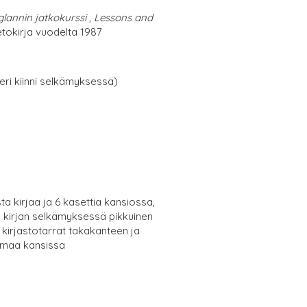
glannin jatkokurssi , Lessons and
tokirja vuodelta 1987
eri kiinni selkämyksessä)
ta kirjaa ja 6 kasettia kansiossa,
en kirjan selkämyksessä pikkuinen
 kirjastotarrat takakanteen ja
umaa kansissa