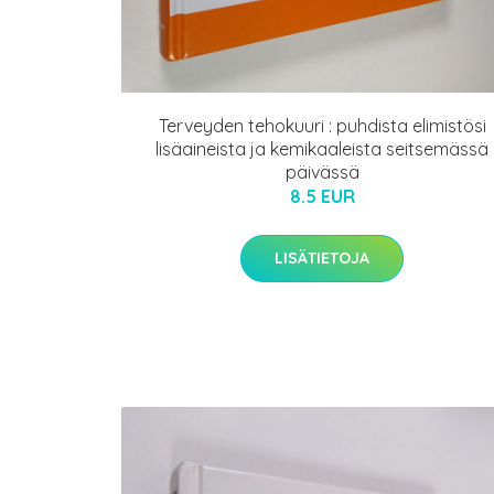
Terveyden tehokuuri : puhdista elimistösi
lisäaineista ja kemikaaleista seitsemässä
päivässä
8.5 EUR
LISÄTIETOJA