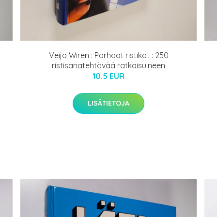
Veijo Wiren : Parhaat ristikot : 250
ristisanatehtävää ratkaisuineen
10.5 EUR
LISÄTIETOJA