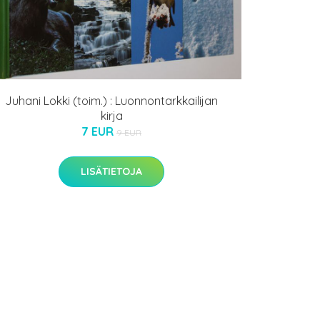
Juhani Lokki (toim.) : Luonnontarkkailijan
kirja
7 EUR
9 EUR
LISÄTIETOJA