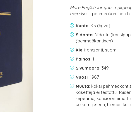
More English for you : nykyen
exercises
- pehmeäkantinen tie
Kunto
: K3 (hyvä)
Sidonta
: Nidottu (kansipap
(pehmeäkantinen)
Kieli
: englanti, suomi
Painos
: 1
Sivumäärä
: 349
Vuosi
: 1987
Muuta
: kaksi pehmeäkantis
kasetteja ei testattu, tois
repeämä, kansioon liimattu
selkämykseen, hieman kul