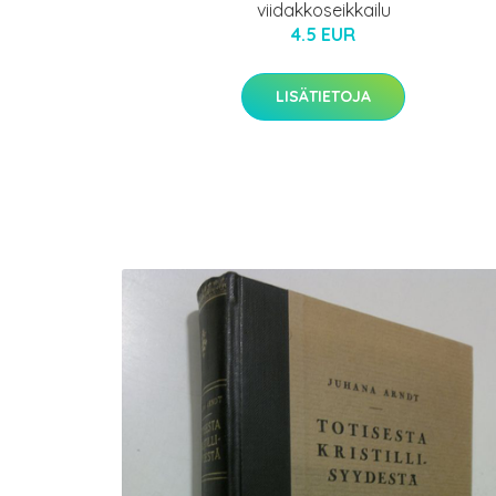
viidakkoseikkailu
4.5 EUR
LISÄTIETOJA