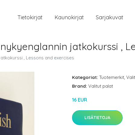
Tietokirjat
Kaunokirjat
Sarjakuvat
 nykyenglannin jatkokurssi , 
 jatkokurssi , Lessons and exercises
Kategoriat:
Tuotemerkit
,
Vali
Brand:
Valitut palat
16 EUR
LISÄTIETOJA