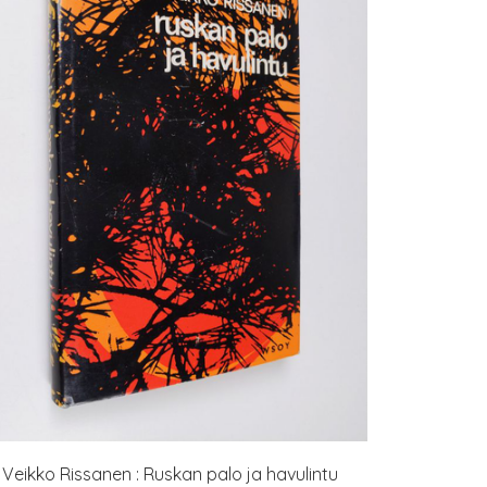
Veikko Rissanen : Ruskan palo ja havulintu