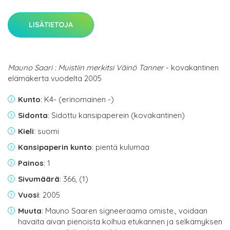
LISÄTIETOJA
Mauno Saari : Muistiin merkitsi Väinö Tanner
- kovakantinen
elämäkerta vuodelta 2005
Kunto
: K4- (erinomainen -)
Sidonta
: Sidottu kansipaperein (kovakantinen)
Kieli
: suomi
Kansipaperin kunto
: pientä kulumaa
Painos
: 1
Sivumäärä
: 366, (1)
Vuosi
: 2005
Muuta
: Mauno Saaren signeeraama omiste., voidaan
havaita aivan pienoista kolhua etukannen ja selkämyksen