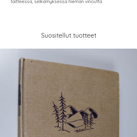
taitteessa, selkämyksessä hieman vinoutta
Suositellut tuotteet