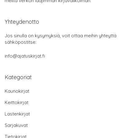
meiltä verkon laajimman kirjavalikoiman.
Yhteydenotto
Jos sinulla on kysymyksiä, voit ottaa meihin yhteyttä
sähköpostitse:
info@ajatuskirjat.fi
Kategoriat
Kaunokirjat
Keittokirjat
Lastenkirjat
Sarjakuvat
Tietokirjat