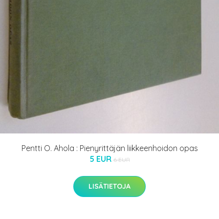
Pentti O. Ahola : Pienyrittäjän liikkeenhoidon opas
5 EUR
6 EUR
LISÄTIETOJA