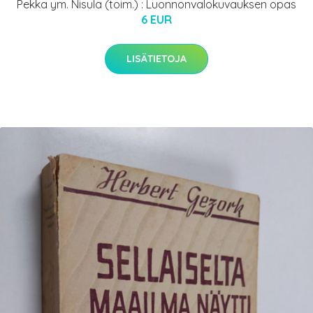
Pekka ym. Nisula (toim.) : Luonnonvalokuvauksen opas
6 EUR
LISÄTIETOJA