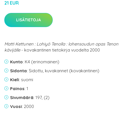
21 EUR
LISÄTIETOJA
Matti Kettunen : Lohiyö Tenolla : lohensoudun opas Tenon
kävijälle
- kovakantinen tietokirja vuodelta 2000
Kunto
: K4 (erinomainen)
Sidonta
: Sidottu, kuvakannet (kovakantinen)
Kieli
: suomi
Painos
: 1
Sivumäärä
: 197, (2)
Vuosi
: 2000