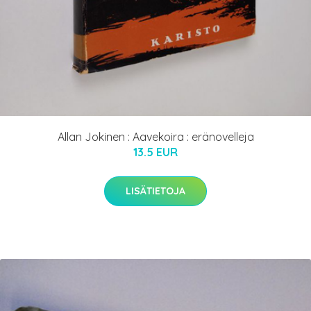
Allan Jokinen : Aavekoira : eränovelleja
13.5 EUR
LISÄTIETOJA