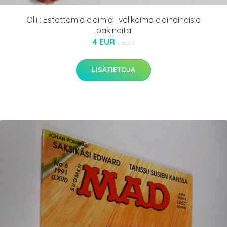
Olli : Estottomia eläimiä : valikoima eläinaiheisia
pakinoita
4 EUR
5 EUR
LISÄTIETOJA