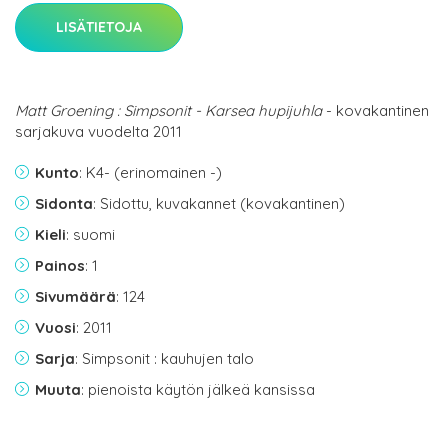
LISÄTIETOJA
Matt Groening : Simpsonit - Karsea hupijuhla
- kovakantinen
sarjakuva vuodelta 2011
Kunto
: K4- (erinomainen -)
Sidonta
: Sidottu, kuvakannet (kovakantinen)
Kieli
: suomi
Painos
: 1
Sivumäärä
: 124
Vuosi
: 2011
Sarja
: Simpsonit : kauhujen talo
Muuta
: pienoista käytön jälkeä kansissa