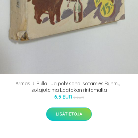
Armas J. Pulla : Ja pöh! sanoi sotamies Ryhmy :
sotajutelma Laatokan rintamalta
6.5 EUR
8 EUR
LISÄTIETOJA