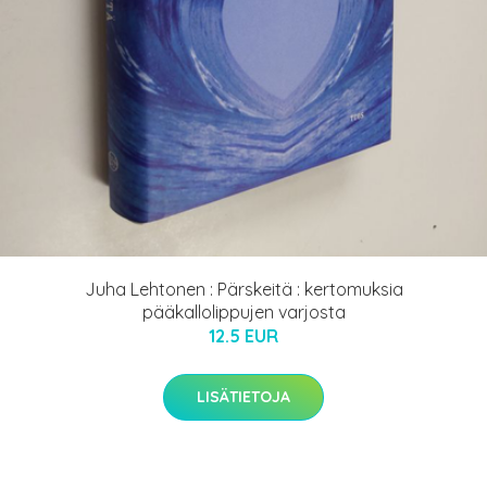
Juha Lehtonen : Pärskeitä : kertomuksia
pääkallolippujen varjosta
12.5 EUR
LISÄTIETOJA