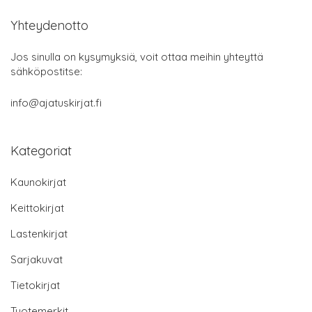
Yhteydenotto
Jos sinulla on kysymyksiä, voit ottaa meihin yhteyttä
sähköpostitse:
info@ajatuskirjat.fi
Kategoriat
Kaunokirjat
Keittokirjat
Lastenkirjat
Sarjakuvat
Tietokirjat
Tuotemerkit