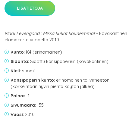
LISÄTIETOJA
Mark Levengood : Missä kukat kauneimmat
- kovakantinen
elämäkerta vuodelta 2010
Kunto
: K4 (erinomainen)
Sidonta
: Sidottu kansipaperein (kovakantinen)
Kieli
: suomi
Kansipaperin kunto
: erinomainen tai virheetön
(korkeintaan hyvin pientä käytön jälkeä)
Painos
: 1
Sivumäärä
: 155
Vuosi
: 2010