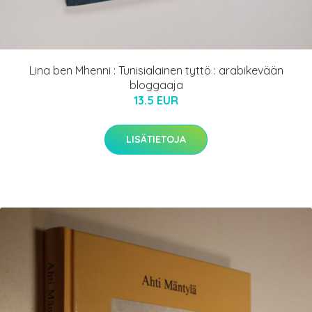
Lina ben Mhenni : Tunisialainen tyttö : arabikevään
bloggaaja
13.5 EUR
LISÄTIETOJA