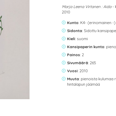
Marja Leena Virtanen : Aida
- 
2010
Kunto
: K4- (erinomainen -)
Sidonta
: Sidottu kansipap
Kieli
: suomi
Kansipaperin kunto
: pien
Painos
: 2
Sivumäärä
: 265
Vuosi
: 2010
Muuta
: pienoista kulumaa r
hintalapun jäämää