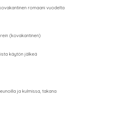
kovakantinen romaani vuodelta
erein (kovakantinen)
oista käytön jälkeä
eunoilla ja kulmissa, takana