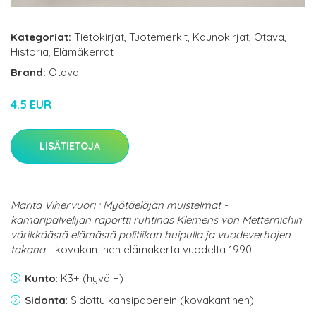
Kategoriat:
Tietokirjat
,
Tuotemerkit
,
Kaunokirjat
,
Otava
,
Historia
,
Elämäkerrat
Brand:
Otava
4.5 EUR
LISÄTIETOJA
Marita Vihervuori : Myötäeläjän muistelmat -
kamaripalvelijan raportti ruhtinas Klemens von Metternichin
värikkäästä elämästä politiikan huipulla ja vuodeverhojen
takana
- kovakantinen elämäkerta vuodelta 1990
Kunto
: K3+ (hyvä +)
Sidonta
: Sidottu kansipaperein (kovakantinen)