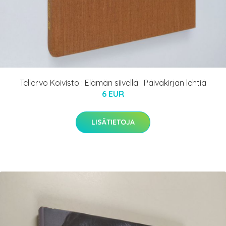
Tellervo Koivisto : Elämän siivellä : Päiväkirjan lehtiä
6 EUR
LISÄTIETOJA