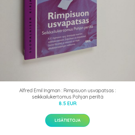
Alfred Emil Ingman : Rimpisuon usvapatsas :
seikkailukertomus Pohjan periltä
8.5 EUR
LISÄTIETOJA