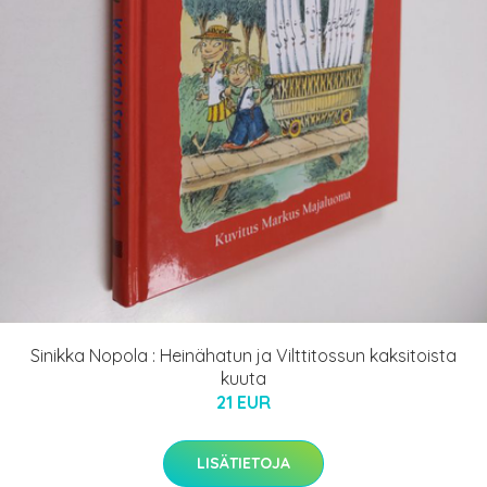
Sinikka Nopola : Heinähatun ja Vilttitossun kaksitoista
kuuta
21 EUR
LISÄTIETOJA