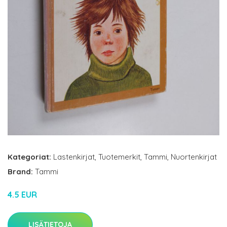
Kategoriat:
Lastenkirjat
,
Tuotemerkit
,
Tammi
,
Nuortenkirjat
Brand:
Tammi
4.5 EUR
LISÄTIETOJA