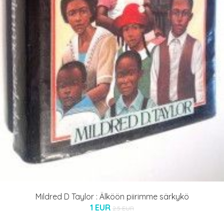
Mildred D Taylor : Älköön piirimme särkykö
1 EUR
2.5 EUR