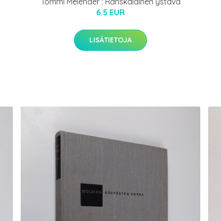
Tommi Melender : Ranskalainen ystävä
6.5 EUR
LISÄTIETOJA