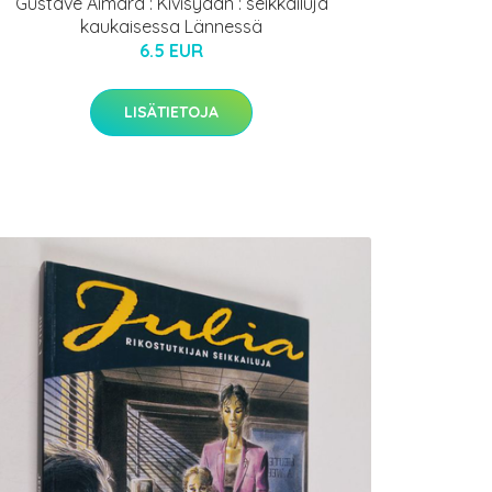
Gustave Aimard : Kivisydän : seikkailuja
kaukaisessa Lännessä
6.5 EUR
LISÄTIETOJA