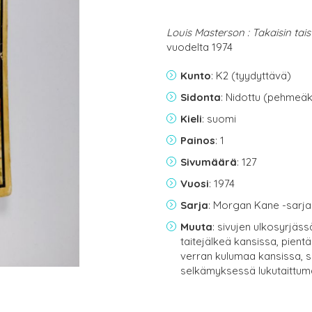
Louis Masterson : Takaisin tai
vuodelta 1974
Kunto
: K2 (tyydyttävä)
Sidonta
: Nidottu (pehmeäk
Kieli
: suomi
Painos
: 1
Sivumäärä
: 127
Vuosi
: 1974
Sarja
: Morgan Kane -sarja
Muuta
: sivujen ulkosyrjäss
taitejälkeä kansissa, pient
verran kulumaa kansissa, 
selkämyksessä lukutaittu