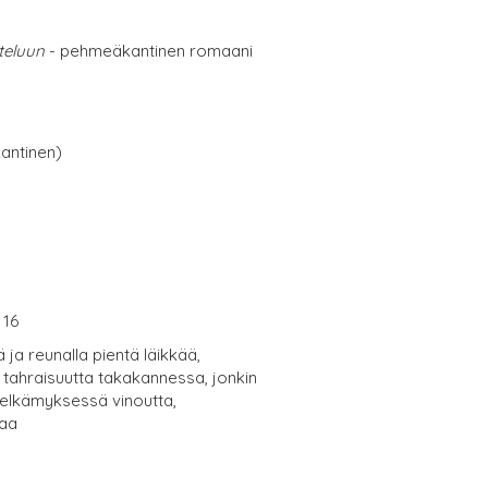
steluun
- pehmeäkantinen romaani
antinen)
 16
ä ja reunalla pientä läikkää,
ä tahraisuutta takakannessa, jonkin
selkämyksessä vinoutta,
maa