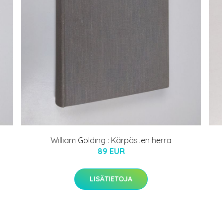
William Golding : Kärpästen herra
89 EUR
LISÄTIETOJA