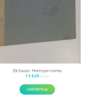
Elli Saurio : Marttojen toimia
7.5 EUR
10 EUR
LISÄTIETOJA