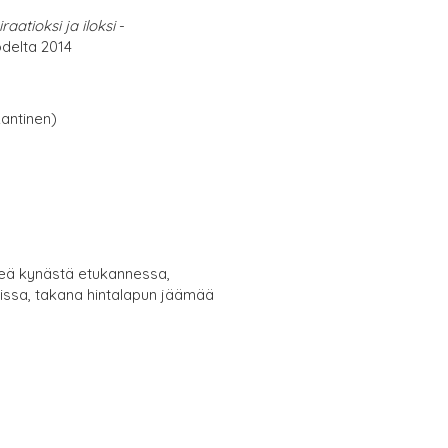
raatioksi ja iloksi
-
delta 2014
antinen)
lkeä kynästä etukannessa,
sissa, takana hintalapun jäämää