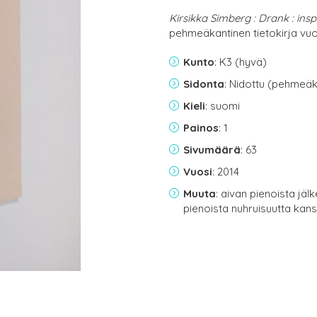
Kirsikka Simberg : Drank : inspi
pehmeäkantinen tietokirja vuo
Kunto
: K3 (hyvä)
Sidonta
: Nidottu (pehmeäk
Kieli
: suomi
Painos
: 1
Sivumäärä
: 63
Vuosi
: 2014
Muuta
: aivan pienoista jä
pienoista nuhruisuutta kan