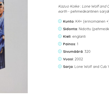
Kazuo Koike : Lone Wolf and 
earth
- pehmeäkantinen sarja
Kunto
: K4+ (erinomainen +
Sidonta
: Nidottu (pehmeäk
Kieli
: englanti
Painos
: 1
Sivumäärä
: 320
Vuosi
: 2002
Sarja
: Lone Wolf and Cub