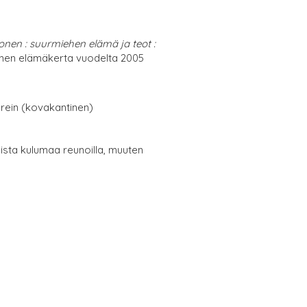
nen : suurmiehen elämä ja teot :
nen elämäkerta vuodelta 2005
erein (kovakantinen)
oista kulumaa reunoilla, muuten