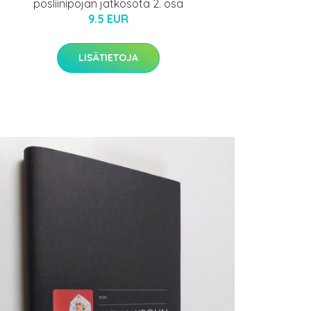
posliinipojan jatkosota 2. osa
9.5 EUR
LISÄTIETOJA