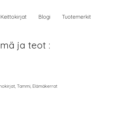
Keittokirjat
Blogi
Tuotemerkit
ä ja teot :
nokirjat
,
Tammi
,
Elämäkerrat