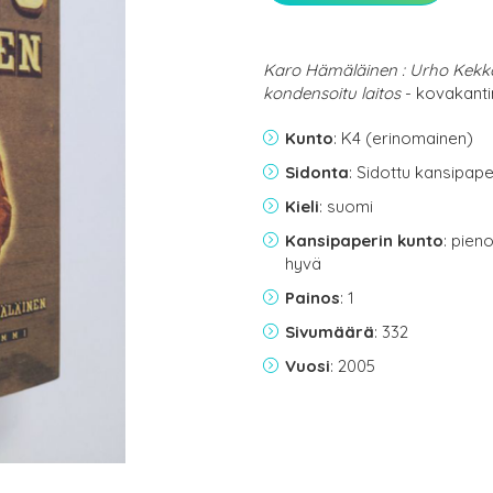
Karo Hämäläinen : Urho Kekko
kondensoitu laitos
- kovakanti
Kunto
: K4 (erinomainen)
Sidonta
: Sidottu kansipap
Kieli
: suomi
Kansipaperin kunto
: pien
hyvä
Painos
: 1
Sivumäärä
: 332
Vuosi
: 2005