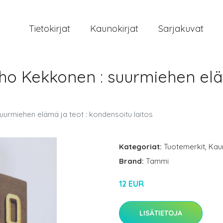
Tietokirjat
Kaunokirjat
Sarjakuvat
ho Kekkonen : suurmiehen eläm
urmiehen elämä ja teot : kondensoitu laitos
Kategoriat:
Tuotemerkit
,
Kau
Brand:
Tammi
12 EUR
LISÄTIETOJA