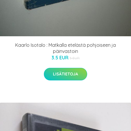
Kaarlo Isotalo : Matkalla etelästä pohjoiseen ja
päinvastoin
3.5 EUR
5 EUR
LISÄTIETOJA