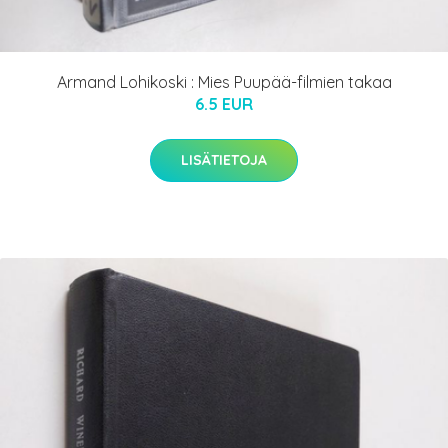
Armand Lohikoski : Mies Puupää-filmien takaa
6.5 EUR
LISÄTIETOJA