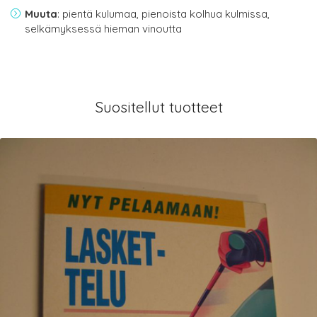
Muuta
: pientä kulumaa, pienoista kolhua kulmissa,
selkämyksessä hieman vinoutta
Suositellut tuotteet