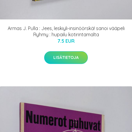
Armas J. Pulla : Jees, leskiyli-insinöörskä! sanoi vääpeli
Ryhmy : hupailu kotirintamalta
7.5 EUR
LISÄTIETOJA