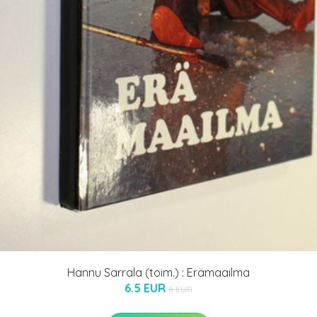
Hannu Sarrala (toim.) : Erämaailma
6.5 EUR
8 EUR