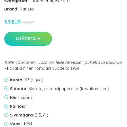
Kategoriat:
Tuotemerkit
,
Karisto
Brand:
Karisto
3.5 EUR
4.5 EUR
LISÄTIETOJA
Kalle Väänänen : Täss' on teille terveisiä : puhetta ja pakinaa
- kovakantinen romaani vuodelta 1954
Kunto
: K3 (hyvä)
Sidonta
: Sidottu, ei kansipapereita (kovakantinen)
Kieli
: suomi
Painos
: 1
Sivumäärä
: 215, (1)
Vuosi
: 1954