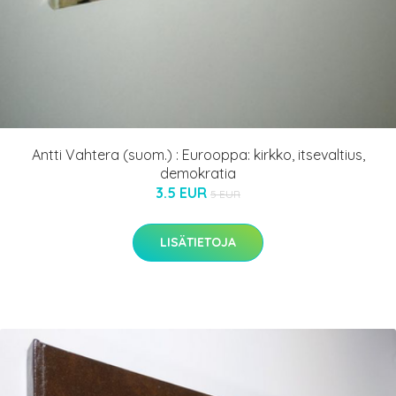
Antti Vahtera (suom.) : Eurooppa: kirkko, itsevaltius,
demokratia
3.5 EUR
5 EUR
LISÄTIETOJA