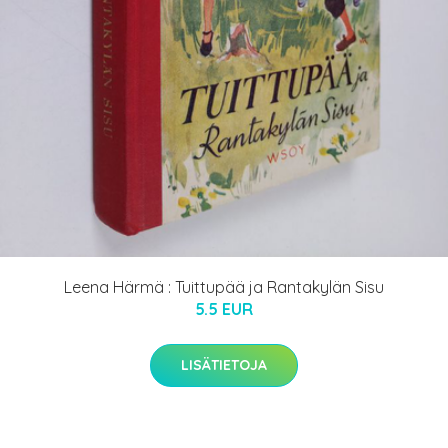
Leena Härmä : Tuittupää ja Rantakylän Sisu
5.5 EUR
LISÄTIETOJA