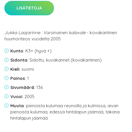
LISÄTIETOJA
Jukka Laajarinne : Varsinainen kalavale
- kovakantinen
huumoriteos vuodelta 2005
Kunto
: K3+ (hyvä +)
Sidonta
: Sidottu, kuvakannet (kovakantinen)
Kieli
: suomi
Painos
: 1
Sivumäärä
: 136
Vuosi
: 2005
Muuta
: pienoista kulumaa reunoilla ja kulmissa, aivan
pienoista kulumaa, edessä hintalapun jäämää, takana
hintalapun jäämää