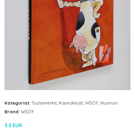
Kategoriat:
Tuotemerkit
,
Kaunokirjat
,
WSOY
,
Huumori
Brand:
WSOY
5.5 EUR