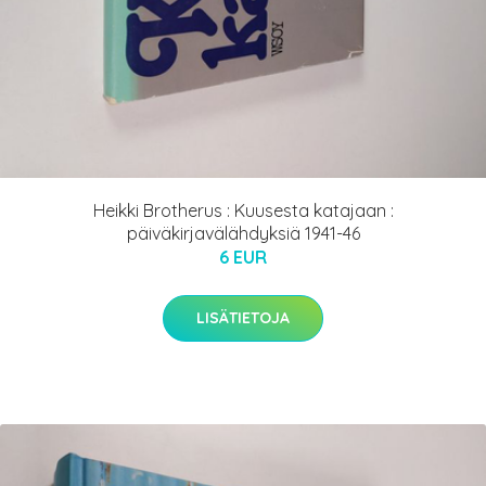
Heikki Brotherus : Kuusesta katajaan :
päiväkirjavälähdyksiä 1941-46
6 EUR
LISÄTIETOJA