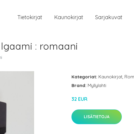
Tietokirjat
Kaunokirjat
Sarjakuvat
lgaami : romaani
i
Kategoriat:
Kaunokirjat
,
Rom
Brand:
Myllylahti
32 EUR
LISÄTIETOJA