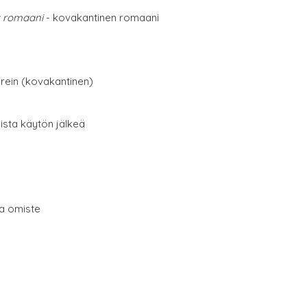
: romaani
- kovakantinen romaani
erein (kovakantinen)
oista käytön jälkeä
ma omiste