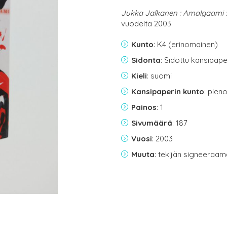
Jukka Jalkanen : Amalgaami 
vuodelta 2003
Kunto
: K4 (erinomainen)
Sidonta
: Sidottu kansipap
Kieli
: suomi
Kansipaperin kunto
: pien
Painos
: 1
Sivumäärä
: 187
Vuosi
: 2003
Muuta
: tekijän signeeraa