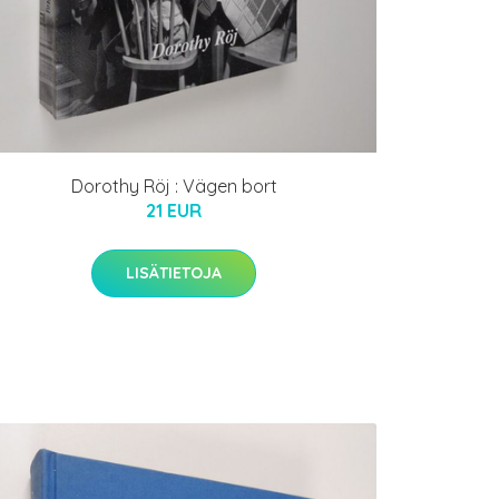
Dorothy Röj : Vägen bort
21 EUR
LISÄTIETOJA