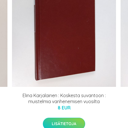
Elina Karjalainen : Koskesta suvantoon :
muistelmia vanhenemisen vuosilta
8 EUR
LISÄTIETOJA