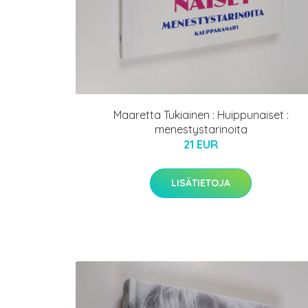
Maaretta Tukiainen : Huippunaiset :
menestystarinoita
21 EUR
LISÄTIETOJA