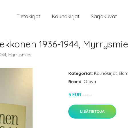
Tietokirjat
Kaunokirjat
Sarjakuvat
Kekkonen 1936-1944, Myrrysmi
944, Myrrysmies
Kategoriat:
Kaunokirjat
,
Eläm
Brand:
Otava
5 EUR
7 EUR
LISÄTIETOJA