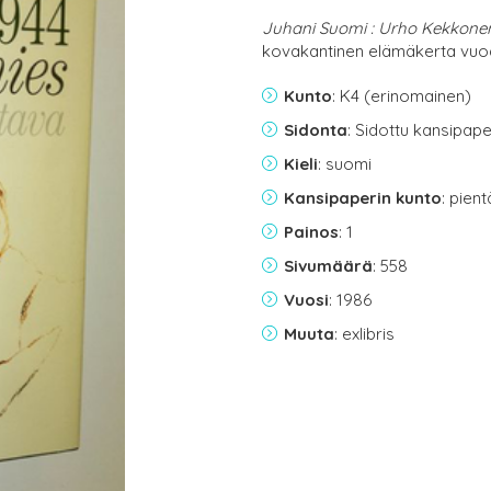
Juhani Suomi : Urho Kekkonen
kovakantinen elämäkerta vuo
Kunto
: K4 (erinomainen)
Sidonta
: Sidottu kansipap
Kieli
: suomi
Kansipaperin kunto
: pien
Painos
: 1
Sivumäärä
: 558
Vuosi
: 1986
Muuta
: exlibris