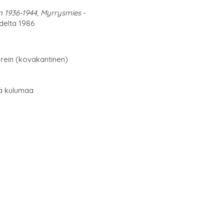
 1936-1944, Myrrysmies
-
delta 1986
erein (kovakantinen)
tä kulumaa