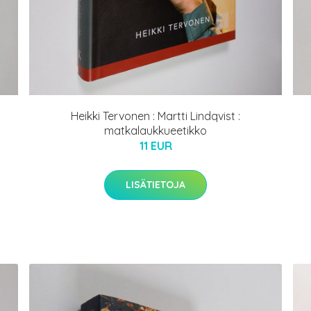
Heikki Tervonen : Martti Lindqvist :
matkalaukkueetikko
11 EUR
LISÄTIETOJA