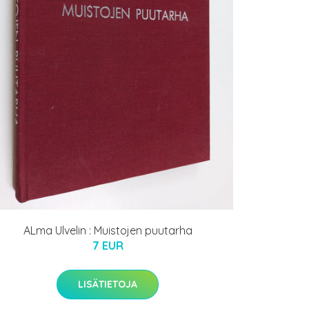
ALma Ulvelin : Muistojen puutarha
7 EUR
LISÄTIETOJA