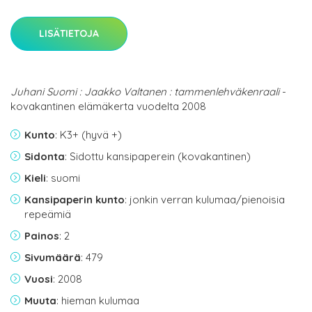
LISÄTIETOJA
Juhani Suomi : Jaakko Valtanen : tammenlehväkenraali
-
kovakantinen elämäkerta vuodelta 2008
Kunto
: K3+ (hyvä +)
Sidonta
: Sidottu kansipaperein (kovakantinen)
Kieli
: suomi
Kansipaperin kunto
: jonkin verran kulumaa/pienoisia
repeämiä
Painos
: 2
Sivumäärä
: 479
Vuosi
: 2008
Muuta
: hieman kulumaa