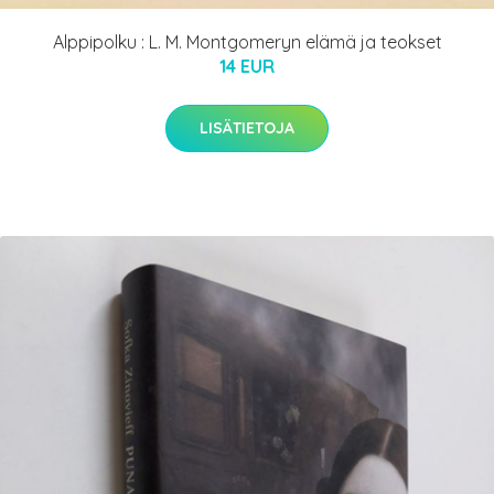
Alppipolku : L. M. Montgomeryn elämä ja teokset
14 EUR
LISÄTIETOJA