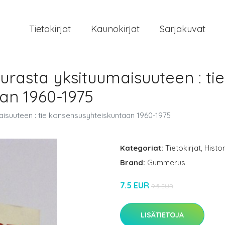
Tietokirjat
Kaunokirjat
Sarjakuvat
urasta yksituumaisuuteen : tie
an 1960-1975
maisuuteen : tie konsensusyhteiskuntaan 1960-1975
Kategoriat:
Tietokirjat
,
Histor
Brand:
Gummerus
7.5 EUR
9.5 EUR
LISÄTIETOJA