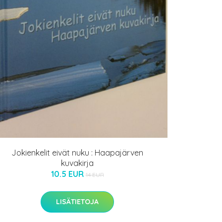
Jokienkelit eivät nuku : Haapajärven
kuvakirja
10.5 EUR
14 EUR
LISÄTIETOJA