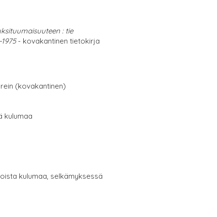
ksituumaisuuteen : tie
-1975
- kovakantinen tietokirja
erein (kovakantinen)
tä kulumaa
ienoista kulumaa, selkämyksessä