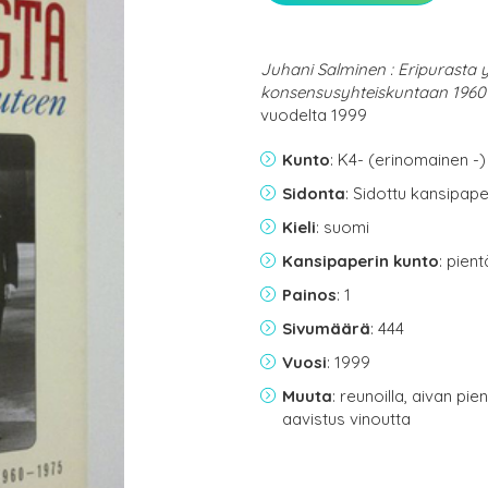
Juhani Salminen : Eripurasta y
konsensusyhteiskuntaan 1960
vuodelta 1999
Kunto
: K4- (erinomainen -)
Sidonta
: Sidottu kansipap
Kieli
: suomi
Kansipaperin kunto
: pien
Painos
: 1
Sivumäärä
: 444
Vuosi
: 1999
Muuta
: reunoilla, aivan p
aavistus vinoutta