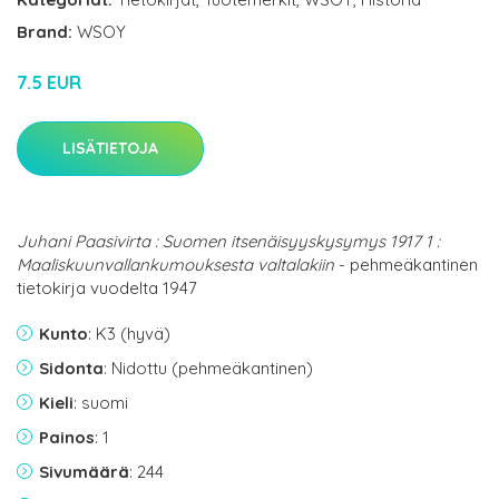
Brand:
WSOY
7.5 EUR
LISÄTIETOJA
Juhani Paasivirta : Suomen itsenäisyyskysymys 1917 1 :
Maaliskuunvallankumouksesta valtalakiin
- pehmeäkantinen
tietokirja vuodelta 1947
Kunto
: K3 (hyvä)
Sidonta
: Nidottu (pehmeäkantinen)
Kieli
: suomi
Painos
: 1
Sivumäärä
: 244