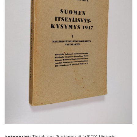
Kategoriat:
Tietokirjat
,
Tuotemerkit
,
WSOY
,
Historia