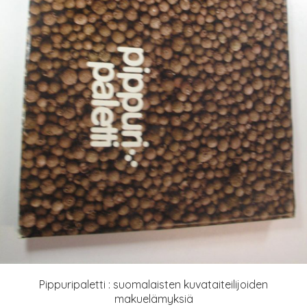
Pippuripaletti : suomalaisten kuvataiteilijoiden
makuelämyksiä