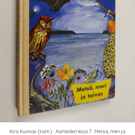
Kirsi Kunnas (toim.) : Aarteiden kirja 7 : Metsä, meri ja