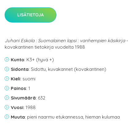
LISÄTIETOJA
Juhani Eskola : Suomalainen lapsi : vanhempien käsikirja
-
kovakantinen tietokirja vuodelta 1988
Kunto
: K3+ (hyvä +)
Sidonta
: Sidottu, kuvakannet (kovakantinen)
Kieli
: suomi
Painos
: 1
Sivumäärä
: 632
Vuosi
: 1988
Muuta
: pieni naarmu etukannessa, hieman kulumaa