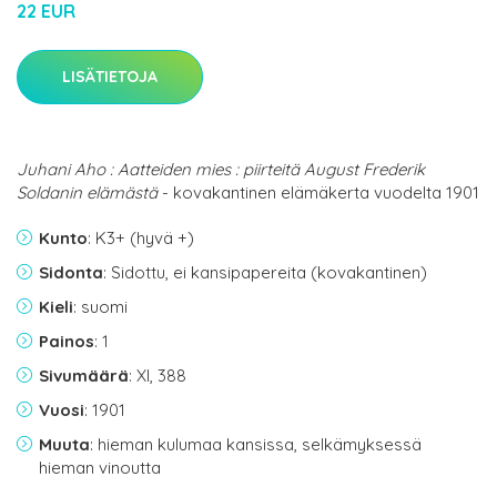
22 EUR
LISÄTIETOJA
Juhani Aho : Aatteiden mies : piirteitä August Frederik
Soldanin elämästä
- kovakantinen elämäkerta vuodelta 1901
Kunto
: K3+ (hyvä +)
Sidonta
: Sidottu, ei kansipapereita (kovakantinen)
Kieli
: suomi
Painos
: 1
Sivumäärä
: XI, 388
Vuosi
: 1901
Muuta
: hieman kulumaa kansissa, selkämyksessä
hieman vinoutta