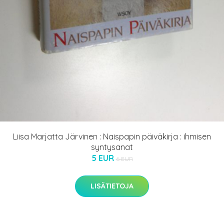
Liisa Marjatta Järvinen : Naispapin päiväkirja : ihmisen
syntysanat
5 EUR
6 EUR
LISÄTIETOJA