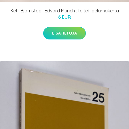
Ketil Björnstad : Edvard Munch : taiteilijaelämäkerta
6 EUR
LISÄTIETOJA