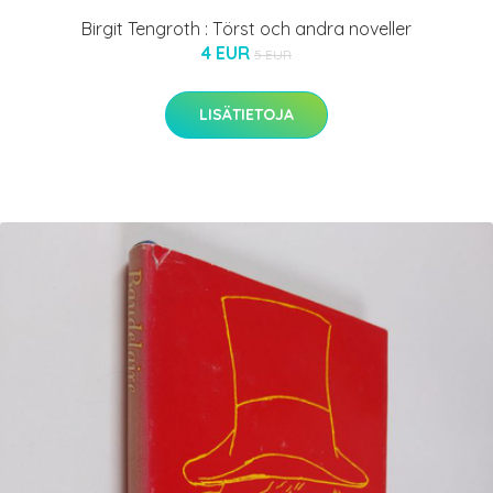
Birgit Tengroth : Törst och andra noveller
4 EUR
5 EUR
LISÄTIETOJA