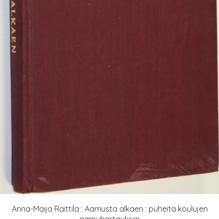
Anna-Maija Raittila : Aamusta alkaen : puheita koulujen