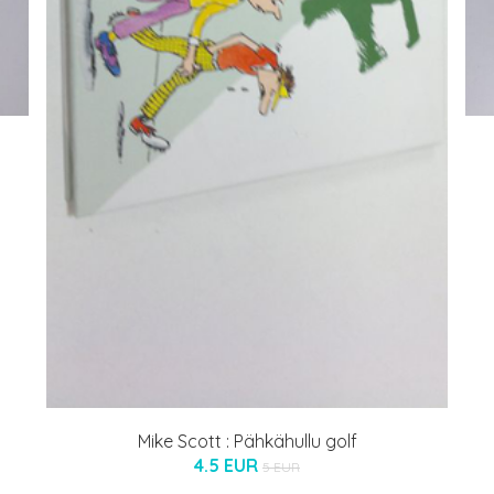
Mike Scott : Pähkähullu golf
4.5 EUR
5 EUR