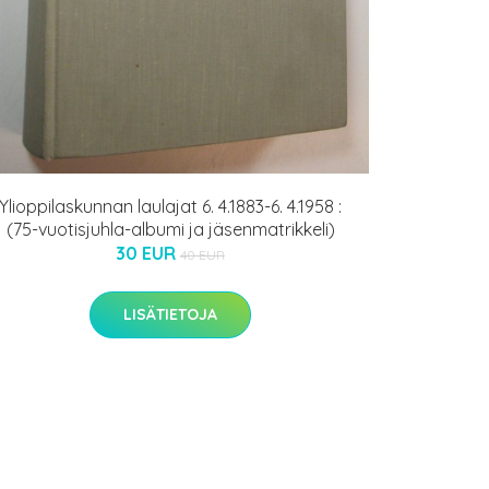
Ylioppilaskunnan laulajat 6. 4.1883-6. 4.1958 :
(75-vuotisjuhla-albumi ja jäsenmatrikkeli)
30 EUR
40 EUR
LISÄTIETOJA