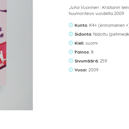
Juha Vuorinen : Kristianin tei
huumoriteos vuodelta 2009
Kunto
: K4+ (erinomainen +
Sidonta
: Nidottu (pehmeäk
Kieli
: suomi
Painos
: 8
Sivumäärä
: 259
Vuosi
: 2009