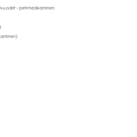
nivuodet
- pehmeäkantinen
)
antinen)