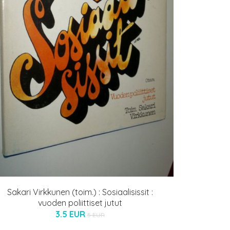
Sakari Virkkunen (toim.) : Sosiaalisissit :
vuoden poliittiset jutut
3.5 EUR
5 EUR