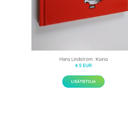
Hans Lindström : Koiria
4.5 EUR
LISÄTIETOJA