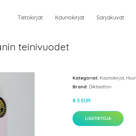
Tietokirjat
Kaunokirjat
Sarjakuvat
anin teinivuodet
Kategoriat:
Kaunokirjat
,
Huu
Brand:
Diktaattori
8.5 EUR
LISÄTIETOJA