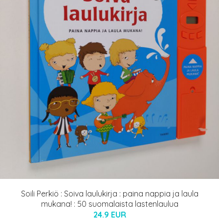
Soili Perkiö : Soiva laulukirja : paina nappia ja laula
mukana! : 50 suomalaista lastenlaulua
24.9 EUR