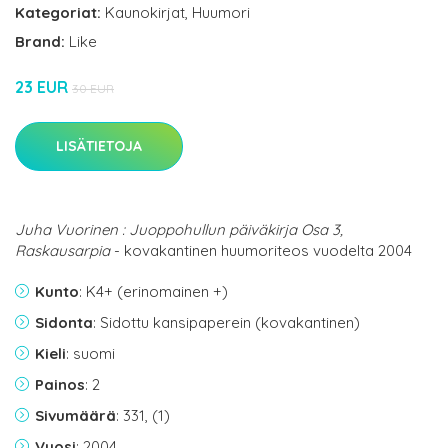
Kategoriat:
Kaunokirjat
,
Huumori
Brand:
Like
23 EUR
30 EUR
LISÄTIETOJA
Juha Vuorinen : Juoppohullun päiväkirja Osa 3,
Raskausarpia
- kovakantinen huumoriteos vuodelta 2004
Kunto
: K4+ (erinomainen +)
Sidonta
: Sidottu kansipaperein (kovakantinen)
Kieli
: suomi
Painos
: 2
Sivumäärä
: 331, (1)
Vuosi
: 2004