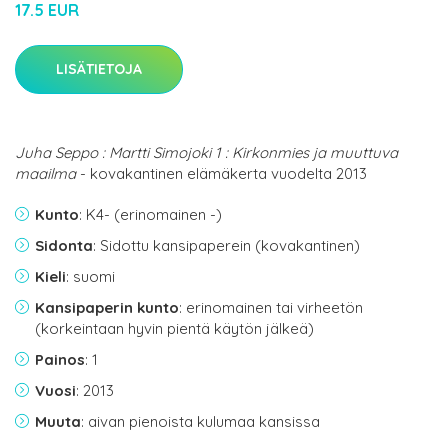
17.5 EUR
LISÄTIETOJA
Juha Seppo : Martti Simojoki 1 : Kirkonmies ja muuttuva
maailma
- kovakantinen elämäkerta vuodelta 2013
Kunto
: K4- (erinomainen -)
Sidonta
: Sidottu kansipaperein (kovakantinen)
Kieli
: suomi
Kansipaperin kunto
: erinomainen tai virheetön
(korkeintaan hyvin pientä käytön jälkeä)
Painos
: 1
Vuosi
: 2013
Muuta
: aivan pienoista kulumaa kansissa