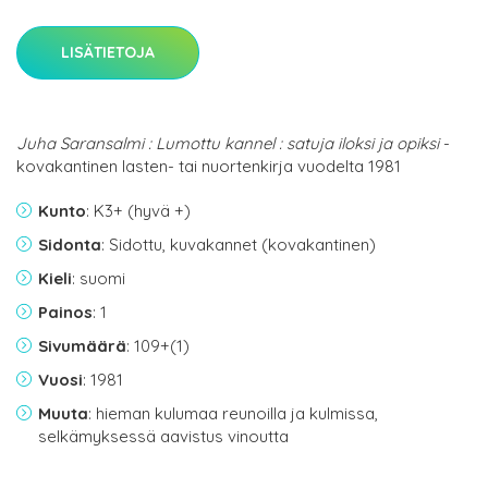
LISÄTIETOJA
Juha Saransalmi : Lumottu kannel : satuja iloksi ja opiksi
-
kovakantinen lasten- tai nuortenkirja vuodelta 1981
Kunto
: K3+ (hyvä +)
Sidonta
: Sidottu, kuvakannet (kovakantinen)
Kieli
: suomi
Painos
: 1
Sivumäärä
: 109+(1)
Vuosi
: 1981
Muuta
: hieman kulumaa reunoilla ja kulmissa,
selkämyksessä aavistus vinoutta