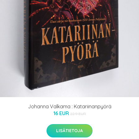
Johanna Valkama : Katariinanpyörä
16 EUR
22.9 EUR
LISÄTIETOJA