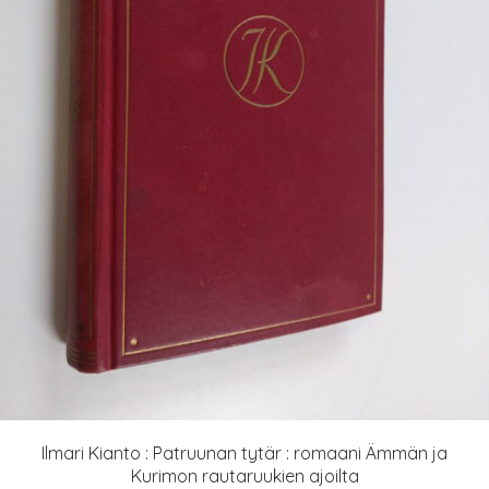
Ilmari Kianto : Patruunan tytär : romaani Ämmän ja
Kurimon rautaruukien ajoilta