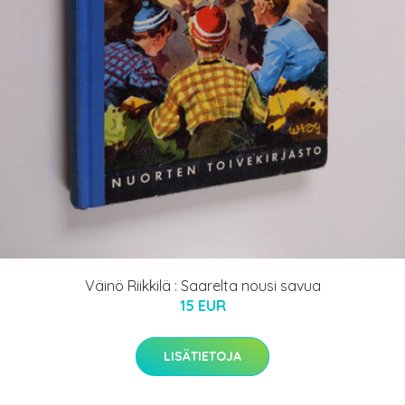
Väinö Riikkilä : Saarelta nousi savua
15 EUR
LISÄTIETOJA