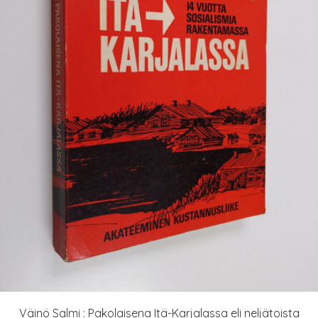
Väinö Salmi : Pakolaisena Itä-Karjalassa eli neljätoista