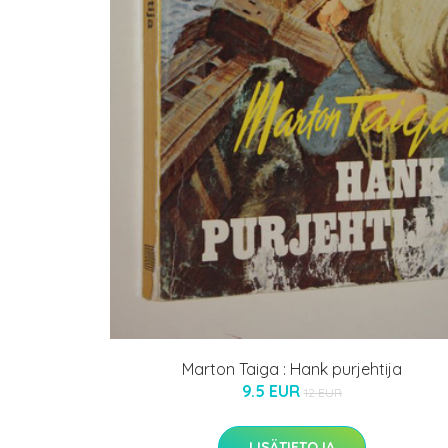
Marton Taiga : Hank purjehtija
9.5 EUR
12 EUR
LISÄTIETOJA