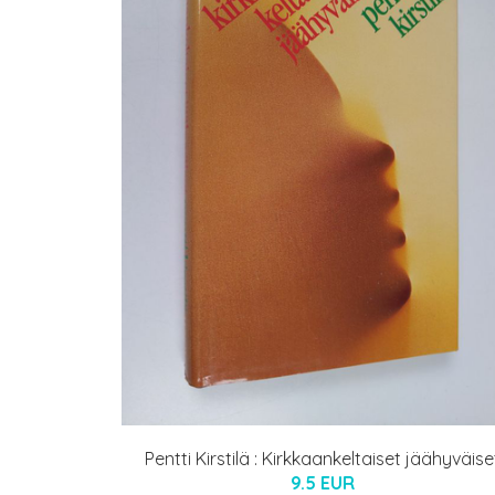
Pentti Kirstilä : Kirkkaankeltaiset jäähyväise
9.5 EUR