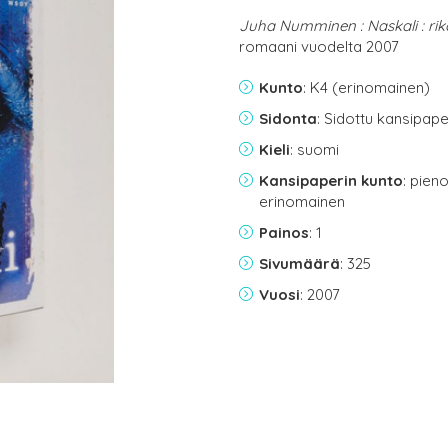
Juha Numminen : Naskali : ri
romaani vuodelta 2007
Kunto
: K4 (erinomainen)
Sidonta
: Sidottu kansipap
Kieli
: suomi
Kansipaperin kunto
: pien
erinomainen
Painos
: 1
Sivumäärä
: 325
Vuosi
: 2007