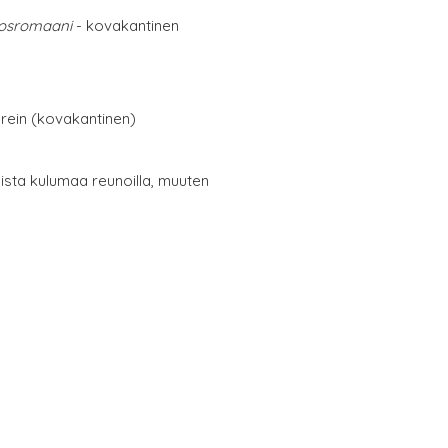
kosromaani
- kovakantinen
erein (kovakantinen)
oista kulumaa reunoilla, muuten