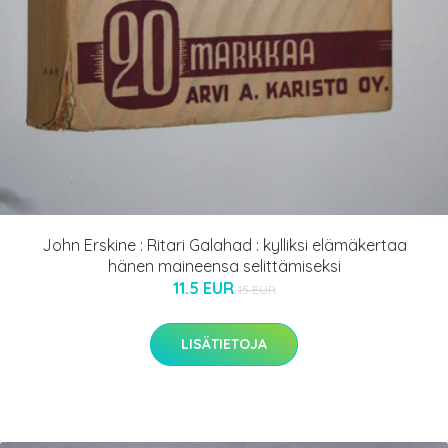
John Erskine : Ritari Galahad : kylliksi elämäkertaa
hänen maineensa selittämiseksi
11.5 EUR
15 EUR
LISÄTIETOJA