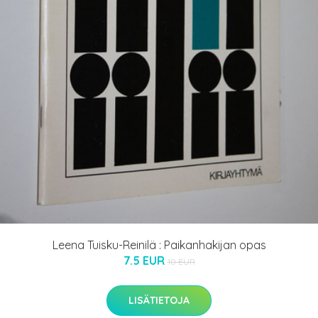
Leena Tuisku-Reinilä : Paikanhakijan opas
7.5 EUR
10 EUR
LISÄTIETOJA