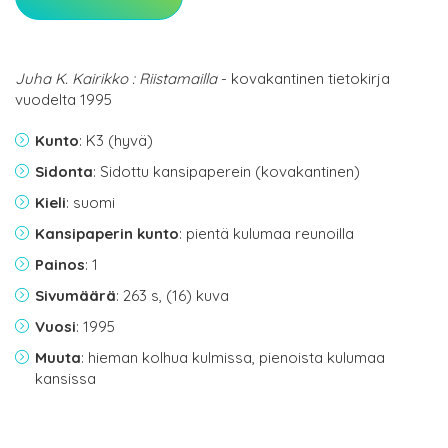
Juha K. Kairikko : Riistamailla
- kovakantinen tietokirja
vuodelta 1995
Kunto
: K3 (hyvä)
Sidonta
: Sidottu kansipaperein (kovakantinen)
Kieli
: suomi
Kansipaperin kunto
: pientä kulumaa reunoilla
Painos
: 1
Sivumäärä
: 263 s, (16) kuva
Vuosi
: 1995
Muuta
: hieman kolhua kulmissa, pienoista kulumaa
kansissa