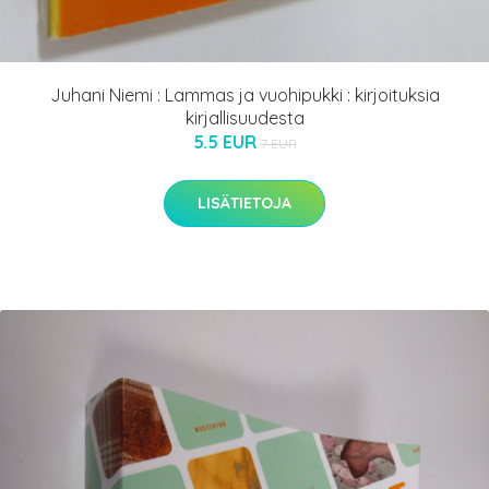
Juhani Niemi : Lammas ja vuohipukki : kirjoituksia
kirjallisuudesta
5.5 EUR
7 EUR
LISÄTIETOJA