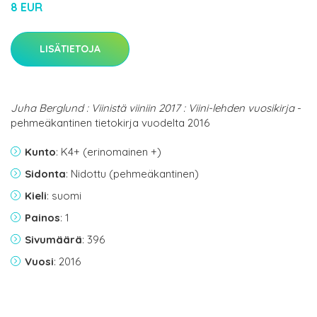
8 EUR
LISÄTIETOJA
Juha Berglund : Viinistä viiniin 2017 : Viini-lehden vuosikirja
-
pehmeäkantinen tietokirja vuodelta 2016
Kunto
: K4+ (erinomainen +)
Sidonta
: Nidottu (pehmeäkantinen)
Kieli
: suomi
Painos
: 1
Sivumäärä
: 396
Vuosi
: 2016