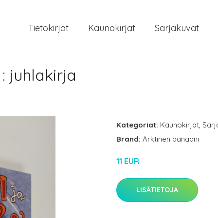
Tietokirjat
Kaunokirjat
Sarjakuvat
: juhlakirja
Kategoriat:
Kaunokirjat
,
Sarj
Brand:
Arktinen banaani
11 EUR
LISÄTIETOJA