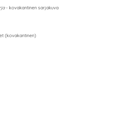
rja
- kovakantinen sarjakuva
net (kovakantinen)