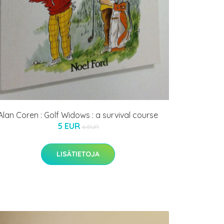
Alan Coren : Golf Widows : a survival course
5 EUR
6 EUR
LISÄTIETOJA