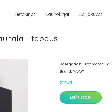
Tietokirjat
Kaunokirjat
Sarjakuvat
auhala - tapaus
Kategoriat:
Tuotemerkit
,
Kau
Brand:
WSOY
21 EUR
LISÄTIETOJA