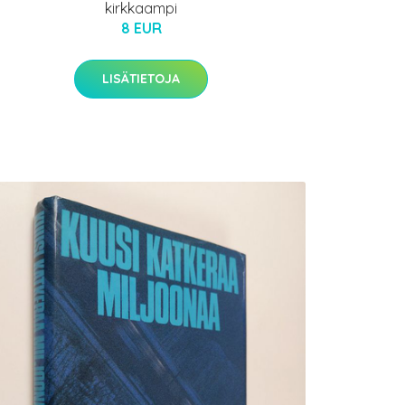
kirkkaampi
8 EUR
LISÄTIETOJA