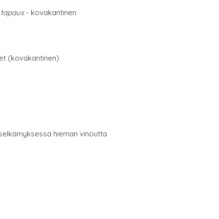
 tapaus
- kovakantinen
net (kovakantinen)
, selkämyksessä hieman vinoutta