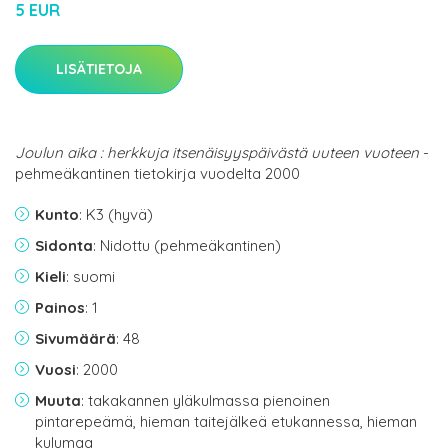
5 EUR
LISÄTIETOJA
Joulun aika : herkkuja itsenäisyyspäivästä uuteen vuoteen
-
pehmeäkantinen tietokirja vuodelta 2000
Kunto
: K3 (hyvä)
Sidonta
: Nidottu (pehmeäkantinen)
Kieli
: suomi
Painos
: 1
Sivumäärä
: 48
Vuosi
: 2000
Muuta
: takakannen yläkulmassa pienoinen
pintarepeämä, hieman taitejälkeä etukannessa, hieman
kulumaa