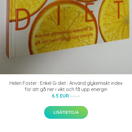
Helen Foster : Enkel Gi diet : Använd glykemiskt index
för att gå ner i vikt och få upp energin
6.5 EUR
8 EUR
LISÄTIETOJA