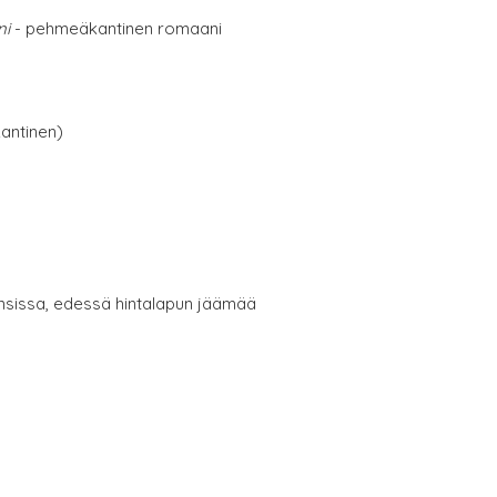
ni
- pehmeäkantinen romaani
antinen)
nsissa, edessä hintalapun jäämää