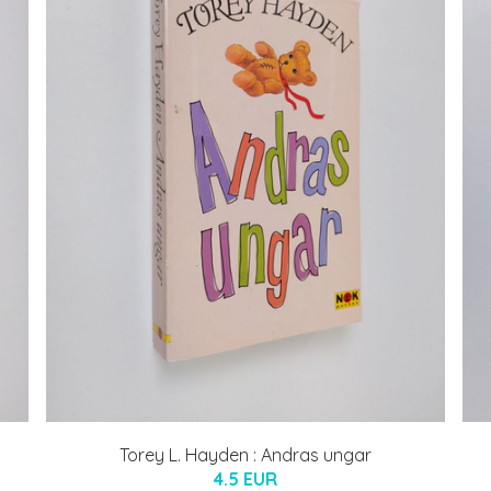
Torey L. Hayden : Andras ungar
4.5 EUR