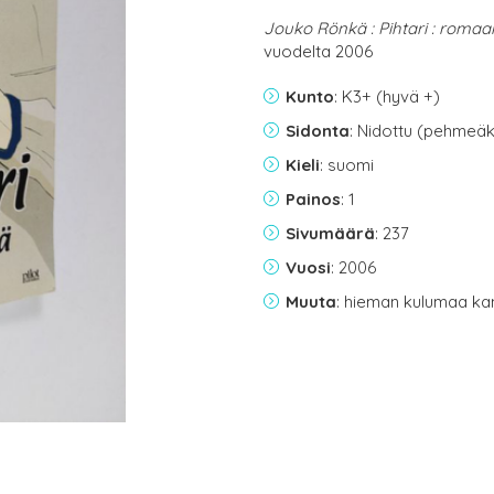
Jouko Rönkä : Pihtari : romaa
vuodelta 2006
Kunto
: K3+ (hyvä +)
Sidonta
: Nidottu (pehmeäk
Kieli
: suomi
Painos
: 1
Sivumäärä
: 237
Vuosi
: 2006
Muuta
: hieman kulumaa ka