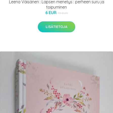
Leena Väisänen : Lapsen menetys : perheen suru ja
toipuminen
6 EUR
7.5 EUR
LISÄTIETOJA