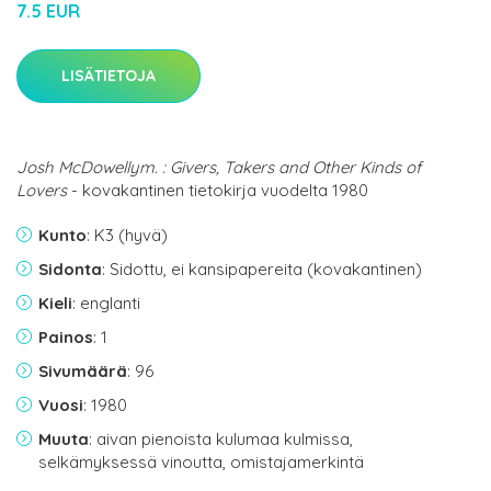
7.5 EUR
LISÄTIETOJA
Josh McDowellym. : Givers, Takers and Other Kinds of
Lovers
- kovakantinen tietokirja vuodelta 1980
Kunto
: K3 (hyvä)
Sidonta
: Sidottu, ei kansipapereita (kovakantinen)
Kieli
: englanti
Painos
: 1
Sivumäärä
: 96
Vuosi
: 1980
Muuta
: aivan pienoista kulumaa kulmissa,
selkämyksessä vinoutta, omistajamerkintä