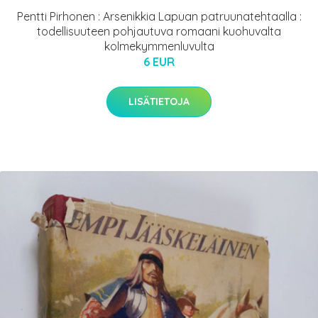
Pentti Pirhonen : Arsenikkia Lapuan patruunatehtaalla :
todellisuuteen pohjautuva romaani kuohuvalta
kolmekymmenluvulta
6 EUR
LISÄTIETOJA