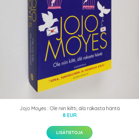
Jojo Moyes : Ole niin kiltti, älä rakasta häntä
8 EUR
LISÄTIETOJA