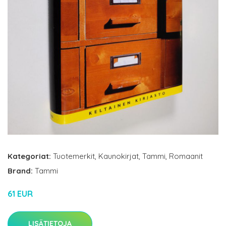
Kategoriat:
Tuotemerkit
,
Kaunokirjat
,
Tammi
,
Romaanit
Brand:
Tammi
61 EUR
LISÄTIETOJA