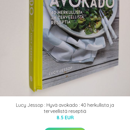
Lucy Jessop : Hyvä avokado : 40 herkullista ja
terveellistä reseptiä
8.5 EUR