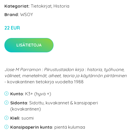
Kategoriat:
Tietokirjat
,
Historia
Brand:
WSOY
22 EUR
LISÄTIETOJA
Jose M Parramon : Piirustustaidon kirja : historia, työhuone,
välineet, menetelmät, aiheet, teoria ja käytännön piirtäminen
- kovakantinen tietokirja vuodelta 1988
Kunto
: K3+ (hyvä +)
Sidonta
: Sidottu, kuvakannet & kansipaperi
(kovakantinen)
Kieli
: suomi
Kansipaperin kunto
: pientä kulumaa