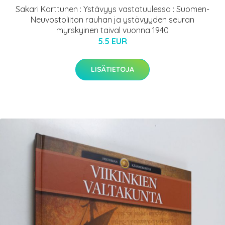
Sakari Karttunen : Ystävyys vastatuulessa : Suomen-
Neuvostoliiton rauhan ja ystävyyden seuran
myrskyinen taival vuonna 1940
5.5 EUR
LISÄTIETOJA