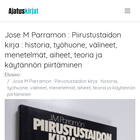
.
Jose M Parramon : Piirustustaidon
kirja : historia, työhuone, välineet,
menetelmät, aiheet, teoria ja
käytännön piirtäminen
Etusivu
Jose M Parramon : Piirustustaidon kirja : historia,
työhuone, välineet, menetelmät, aiheet, teoria ja käytännön
piirtäminen