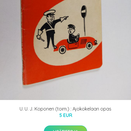
U. U. J. Koponen (toim.) : Ajokokelaan opas
5 EUR