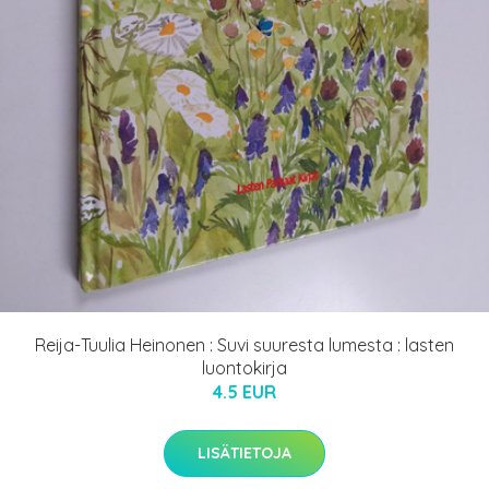
Reija-Tuulia Heinonen : Suvi suuresta lumesta : lasten
luontokirja
4.5 EUR
LISÄTIETOJA