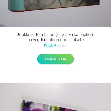
Jaakko S. Tola (suom.) : Naisen kotilääkäri :
terveydenhoidon opas naiselle
19 EUR
25 EUR
LISÄTIETOJA