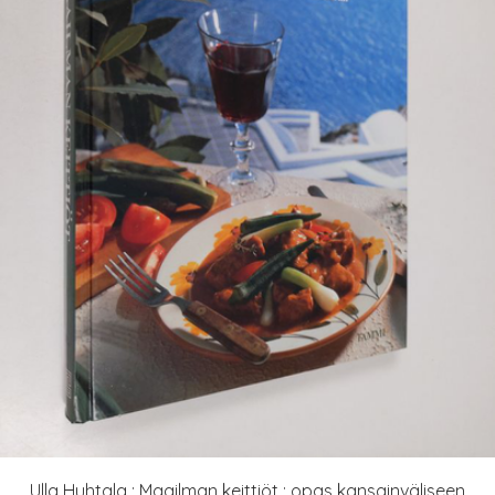
Ulla Huhtala : Maailman keittiöt : opas kansainväliseen