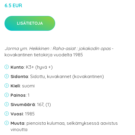
6.5 EUR
LISÄTIETOJA
Jorma ym. Heikkinen : Raha-asiat : jokakodin opas
-
kovakantinen tietokirja vuodelta 1985
Kunto
: K3+ (hyvä +)
Sidonta
: Sidottu, kuvakannet (kovakantinen)
Kieli
: suomi
Painos
: 1
Sivumäärä
: 167, (1)
Vuosi
: 1985
Muuta
: pienoista kulumaa, selkämyksessä aavistus
vinoutta