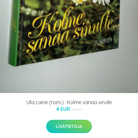
Ulla Laine (toim.) : Kolme sanaa sinulle
4 EUR
6 EUR
LISÄTIETOJA