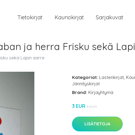
Tietokirjat
Kaunokirjat
Sarjakuvat
aban ja herra Frisku sekä Lap
risku sekä Lapin aarre
Kategoriat:
Lastenkirjat
,
Kaun
Jännityskirjat
Brand:
Kirjayhtymä
3 EUR
5 EUR
LISÄTIETOJA