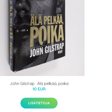
John Gilstrap : Älä pelkää, poika
10 EUR
LISÄTIETOJA