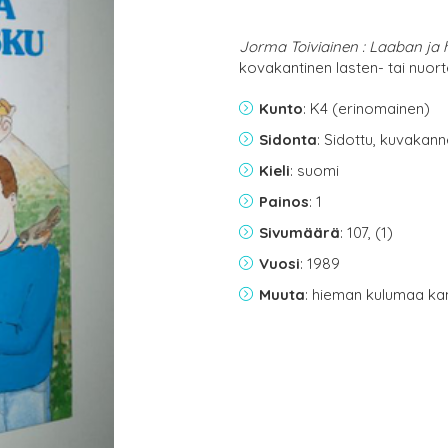
Jorma Toiviainen : Laaban ja 
kovakantinen lasten- tai nuor
Kunto
: K4 (erinomainen)
Sidonta
: Sidottu, kuvakan
Kieli
: suomi
Painos
: 1
Sivumäärä
: 107, (1)
Vuosi
: 1989
Muuta
: hieman kulumaa ka