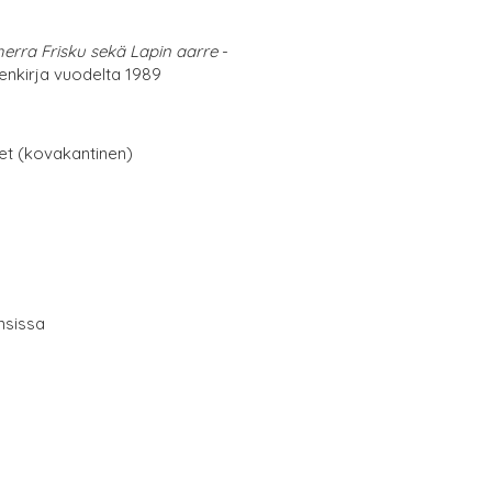
herra Frisku sekä Lapin aarre
-
tenkirja vuodelta 1989
net (kovakantinen)
nsissa