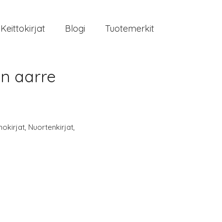
Keittokirjat
Blogi
Tuotemerkit
in aarre
okirjat
,
Nuortenkirjat
,