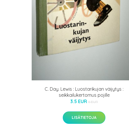
C. Day. Lewis : Luostarikujan väijytys :
seikkailukertomus pojille
3.5 EUR
6 EUR
LISÄTIETOJA