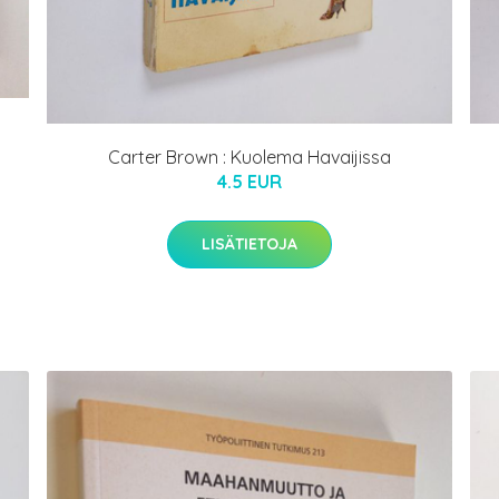
Carter Brown : Kuolema Havaijissa
4.5 EUR
LISÄTIETOJA