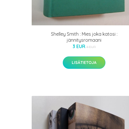
Shelley Smith : Mies joka katosi :
jännitysromaani
3 EUR
4 EUR
LISÄTIETOJA