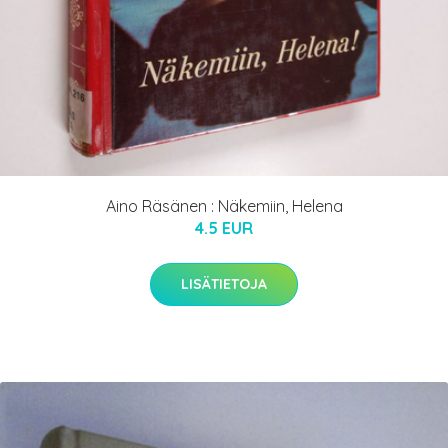
Aino Räsänen : Näkemiin, Helena
4.5 EUR
LISÄTIETOJA