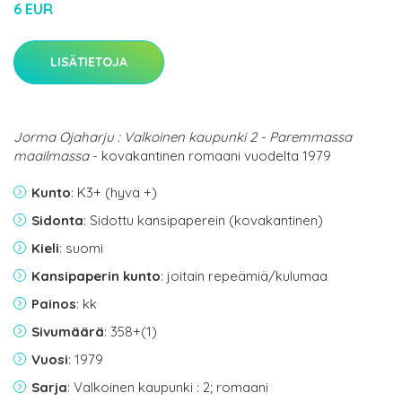
6 EUR
LISÄTIETOJA
Jorma Ojaharju : Valkoinen kaupunki 2 - Paremmassa
maailmassa
- kovakantinen romaani vuodelta 1979
Kunto
: K3+ (hyvä +)
Sidonta
: Sidottu kansipaperein (kovakantinen)
Kieli
: suomi
Kansipaperin kunto
: joitain repeämiä/kulumaa
Painos
: kk
Sivumäärä
: 358+(1)
Vuosi
: 1979
Sarja
: Valkoinen kaupunki : 2; romaani