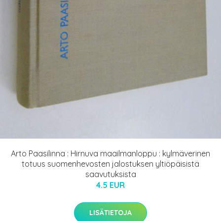
Arto Paasilinna : Hirnuva maailmanloppu : kylmäverinen
totuus suomenhevosten jalostuksen yltiöpäisistä
saavutuksista
4.5 EUR
LISÄTIETOJA