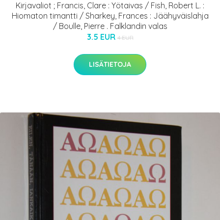
Kirjavaliot ; Francis, Clare : Yötaivas / Fish, Robert L. :
Hiomaton timantti / Sharkey, Frances : Jäähyväislahja
/ Boulle, Pierre . Falklandin valas
3.5 EUR
4 EUR
LISÄTIETOJA