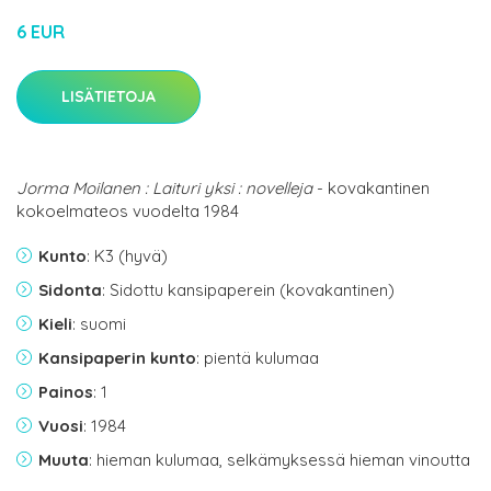
6 EUR
LISÄTIETOJA
Jorma Moilanen : Laituri yksi : novelleja
- kovakantinen
kokoelmateos vuodelta 1984
Kunto
: K3 (hyvä)
Sidonta
: Sidottu kansipaperein (kovakantinen)
Kieli
: suomi
Kansipaperin kunto
: pientä kulumaa
Painos
: 1
Vuosi
: 1984
Muuta
: hieman kulumaa, selkämyksessä hieman vinoutta