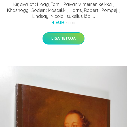
Kirjavaliot : Hoag, Tami : Päivän viimeinen keikka ,
Khashoggi, Sodeir : Mosaiikki ; Harris, Robert : Pompeji ;
Lindsay, Nicola : sukellus läpi ...
4 EUR
5 EUR
LISÄTIETOJA